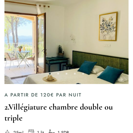
A PARTIR DE
120€
PAR NUIT
2.Villégiature chambre double ou
triple
25m²
1 lit
1 SDB