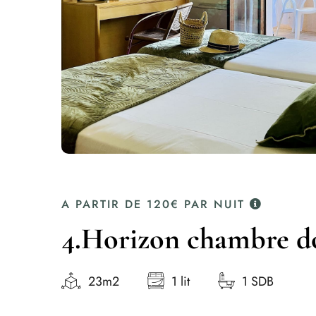
A PARTIR DE
120€
PAR NUIT
4.Horizon chambre do
23m2
1 lit
1 SDB