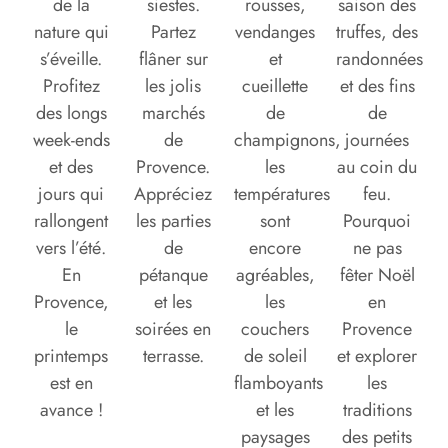
de la
siestes.
rousses,
saison des
nature qui
Partez
vendanges
truffes, des
s’éveille.
flâner sur
et
randonnées
Profitez
les jolis
cueillette
et des fins
des longs
marchés
de
de
week-ends
de
champignons,
journées
et des
Provence.
les
au coin du
jours qui
Appréciez
températures
feu.
rallongent
les parties
sont
Pourquoi
vers l’été.
de
encore
ne pas
En
pétanque
agréables,
fêter Noël
Provence,
et les
les
en
le
soirées en
couchers
Provence
printemps
terrasse.
de soleil
et explorer
est en
flamboyants
les
avance !
et les
traditions
paysages
des petits