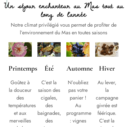
Un séjour enchanteur au Mas tout au
long de l'année
Notre climat privilégié vous permet de profiter de
l’environnement du Mas en toutes saisons
Printemps
Été
Automne
Hiver
Goûtez à
C’est la
N’oubliez
Au lever,
la douceur
saison des
pas votre
la
des
cigales,
panier !
campagne
températures
des
Au
givrée est
et aux
baignades,
programme
féérique.
merveilles
des
: vignes
C’est la