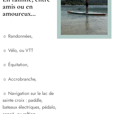
amis ou en
amoureux…
☼ Randonnées,
☼ Vélo, ou VTT
☼ Équitation,
☼ Accrobranche,
☼ Navigation sur le lac de
sainte croix : paddle,
bateaux électriques, pédalo,
canoë, ou rafting.