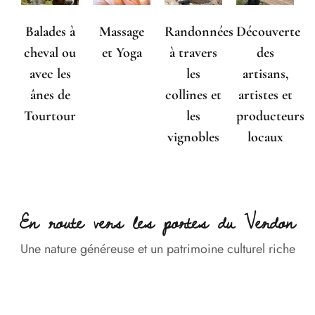
Balades à
Massage
Randonnées
Découverte
cheval ou
et Yoga
à travers
des
avec les
les
artisans,
ânes de
collines et
artistes et
Tourtour
les
producteurs
vignobles
locaux
En route vers les portes du Verdon
Une nature généreuse et un patrimoine culturel riche